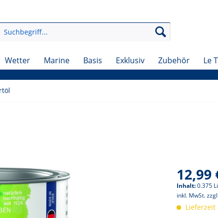
Wetter
Marine
Basis
Exklusiv
Zubehör
Le 
rtöl
12,99 
Inhalt:
0.375 Li
inkl. MwSt.
zzg
Lieferzeit