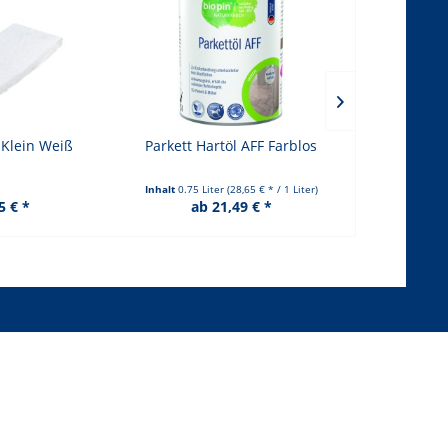
Klein Weiß
Parkett Hartöl AFF Farblos
Bienenwachs
Inhalt
0.75 Liter
(28,65 € * / 1 Liter)
Inhalt
0.5 Lite
5 € *
ab 21,49 € *
15