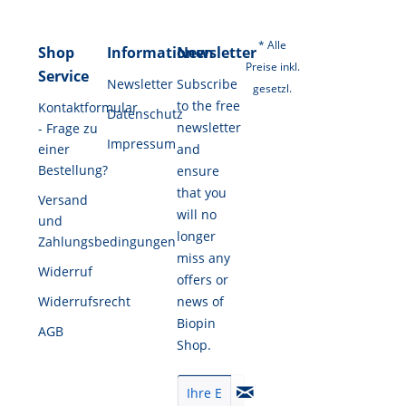
* Alle
Shop
Informationen
Newsletter
Preise inkl.
Service
Newsletter
Subscribe
gesetzl.
to the free
Kontaktformular
Datenschutz
newsletter
- Frage zu
Impressum
einer
and
Bestellung?
ensure
that you
Versand
will no
und
longer
Zahlungsbedingungen
miss any
Widerruf
offers or
Widerrufsrecht
news of
Biopin
AGB
Shop.