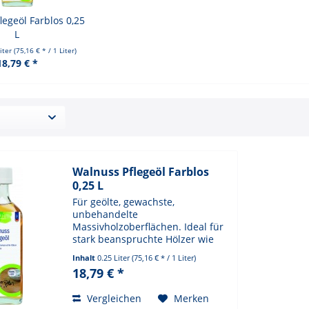
legeöl Farblos 0,25
L
Liter
(75,16 € * / 1 Liter)
18,79 € *
Walnuss Pflegeöl Farblos
0,25 L
Für geölte, gewachste,
unbehandelte
Massivholzoberflächen. Ideal für
stark beanspruchte Hölzer wie
Arbeitsplatten und
Inhalt
0.25 Liter
(75,16 € * / 1 Liter)
Frühstücksbretter. Schützt
18,79 € *
tiefenwirksam, pflegt, betont die
natürliche Struktur des Holzes
Vergleichen
Merken
und verleiht eine schöne,...