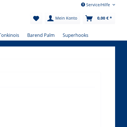
Service/Hilfe
Mein Konto
0,00 € *
Tonkinois
Barend Palm
Superhooks