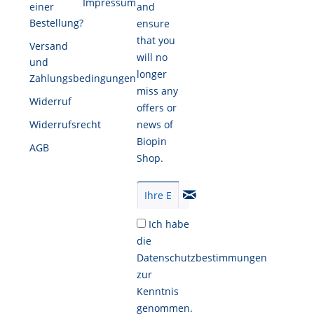
Impressum
einer
and
Bestellung?
ensure
that you
Versand
will no
und
longer
Zahlungsbedingungen
miss any
Widerruf
offers or
Widerrufsrecht
news of
Biopin
AGB
Shop.
Ich habe
die
Datenschutzbestimmungen
zur
Kenntnis
genommen.