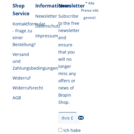
* Alle
Shop
Informationen
Newsletter
Preise inkl.
Service
Newsletter
Subscribe
gesetzl.
to the free
Kontaktformular
Datenschutz
newsletter
- Frage zu
Impressum
einer
and
Bestellung?
ensure
that you
Versand
will no
und
longer
Zahlungsbedingungen
miss any
Widerruf
offers or
Widerrufsrecht
news of
Biopin
AGB
Shop.
Ich habe